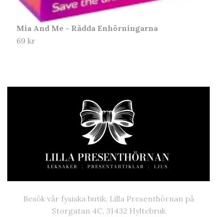
Mia And Me - Rädda Enhörningarna
69 kr
Besök vår fysiska butik, Lilla Presenthörnan på
Storgatan 4C, 31432 Hyltebruk