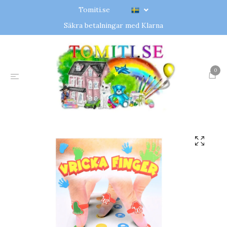
Tomiti.se
Säkra betalningar med Klarna
0