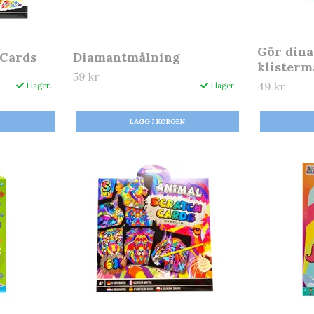
Gör dina
 Cards
Diamantmålning
klisterm
59 kr
49 kr
I lager.
I lager.