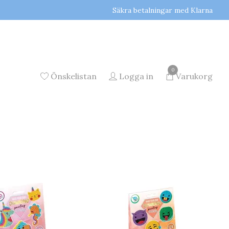
Säkra betalningar med Klarna
0
Önskelistan
Logga in
Varukorg