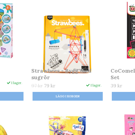
Strawbees - Bygg med
CoComel
sugrör
Set
I lager.
97 kr
79 kr
39 kr
I lager.