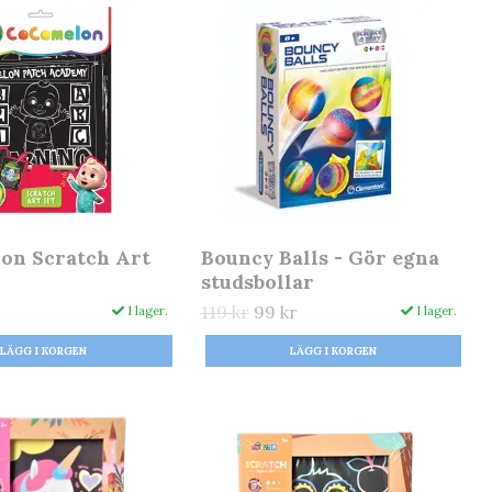
on Scratch Art
Bouncy Balls - Gör egna
studsbollar
119 kr
99 kr
I lager.
I lager.