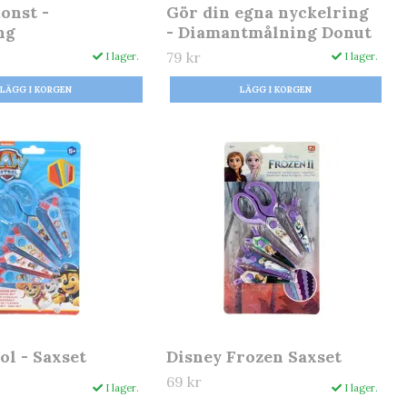
onst -
Gör din egna nyckelring
ng
- Diamantmålning Donut
79 kr
I lager.
I lager.
ol - Saxset
Disney Frozen Saxset
69 kr
I lager.
I lager.