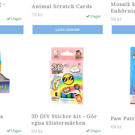
 -
Mosaik k
Animal Scratch Cards
Enhörni
79 kr
I lager.
59 kr
I lager.
na
3D DIY Sticker kit - Gör
Paw Patr
egna klistermärken
69 kr
89 kr
I lager.
I lager.