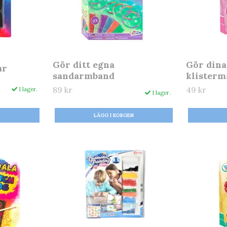
Gör ditt egna
Gör dina
ar
sandarmband
klisterm
89 kr
49 kr
I lager.
I lager.