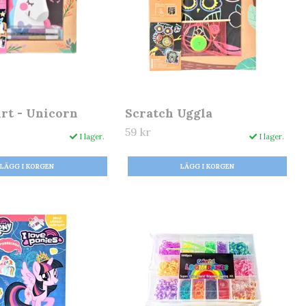
Art - Unicorn
Scratch Uggla
59 kr
I lager.
I lager.