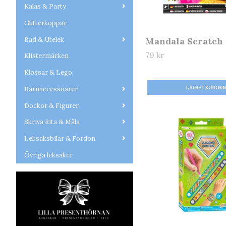
Kalas & Party
Glitterkoppar
Bad & Utelek
Mandala Scratch
79 kr
Klistermärken
Klossar & Lego
Barnaccessoarer
Dockor & Figurer
Skriva Rita & Måla
Leksaksbilar & Fordon
Övriga leksaker