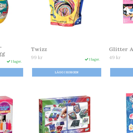
-
Twizz
Glitter 
gg
99 kr
49 kr
I lager.
I lager.