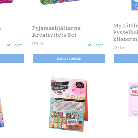
My Littl
a
Pyjamashjältarna -
Pysselbo
Kreativitets Set
klister
99 kr
I lager.
I lager.
39 kr