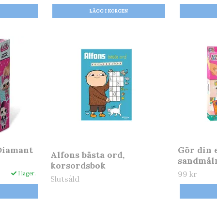
 Diamant
Gör din 
Alfons bästa ord,
sandmåln
korsordsbok
99 kr
I lager.
Slutsåld