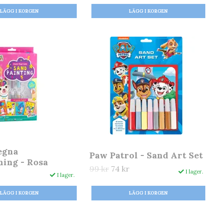
egna
Paw Patrol - Sand Art Set
ing - Rosa
99 kr
74 kr
I lager.
I lager.