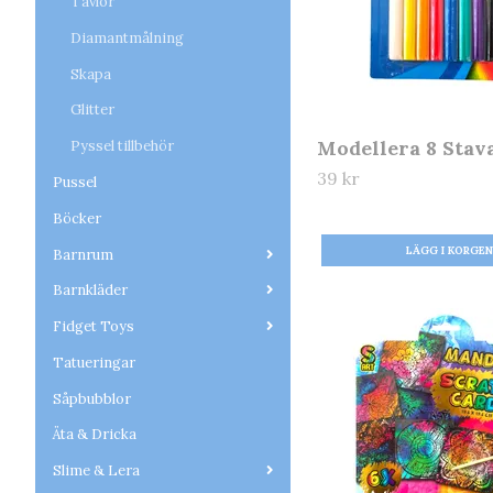
Tavlor
Diamantmålning
Skapa
Glitter
Modellera 8 Stav
Pyssel tillbehör
39 kr
Pussel
Böcker
Barnrum
Barnkläder
Fidget Toys
Tatueringar
Såpbubblor
Äta & Dricka
Slime & Lera