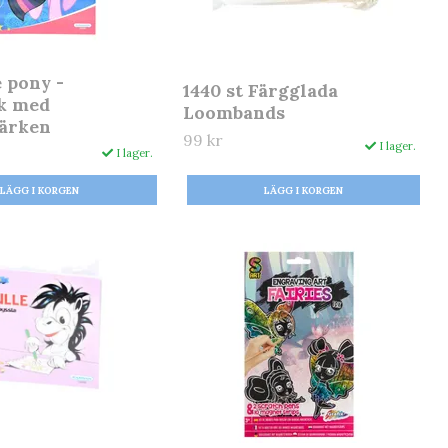
e pony -
1440 st Färgglada
k med
Loombands
märken
99 kr
I lager.
I lager.