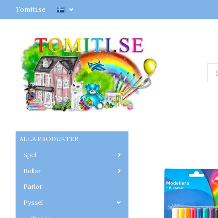
Tomiti.se
ALLA PRODUKTER
Spel
Bollar
Pärlor
Pyssel