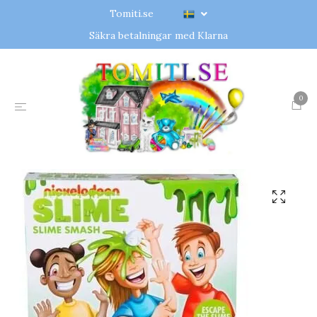
Tomiti.se
Säkra betalningar med Klarna
0