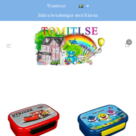
Tomiti.se
Säkra betalningar med Klarna
0