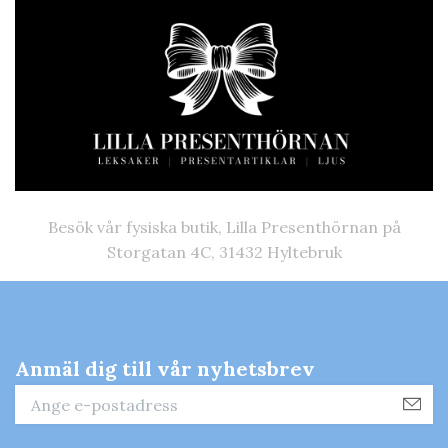
Besök vår fysiska butik, Lilla Presenthörnan på
Storgatan 4C, 31432 Hyltebruk
Anmäl dig till vår nyhetsbrev