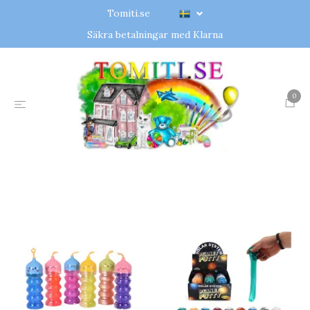
Tomiti.se
Säkra betalningar med Klarna
0