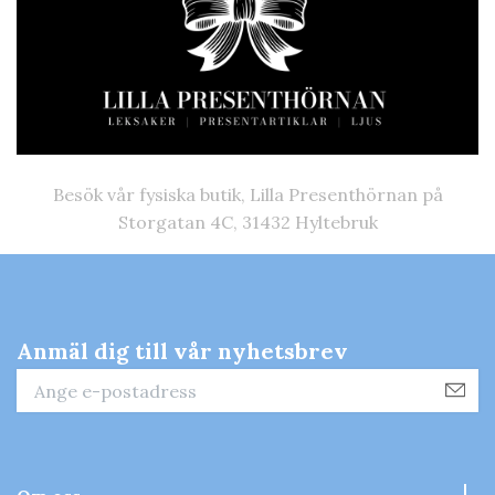
Besök vår fysiska butik, Lilla Presenthörnan på
Storgatan 4C, 31432 Hyltebruk
Anmäl dig till vår nyhetsbrev