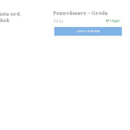
Pennvässare - Groda
sta ord,
sbok
19 kr
I lager.