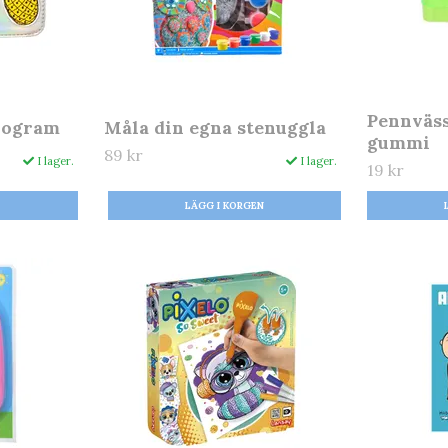
Pennväs
logram
Måla din egna stenuggla
gummi
89 kr
I lager.
I lager.
19 kr