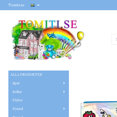
Tomiti.se
ALLA PRODUKTER
Spel
Bollar
Pärlor
Pyssel