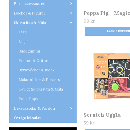
Barnaccessoarer
Peppa Pig - Magi
Dockor & Figurer
99 kr
Skriva Rita & Måla
Färg
Linjal
Suddgummi
Pennor & Kritor
Skrivböcker & Block
Målarböcker & Posters
Övrigt Skriva Rita & Måla
Paint Pops
Leksaksbilar & Fordon
Scratch Uggla
Övriga leksaker
59 kr