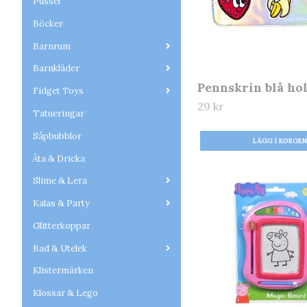
Pussel
Böcker
Barnrum
Barnkläder
Pennskrin blå ho
Fidget Toys
29 kr
Tatueringar
Såpbubblor
Äta & Dricka
Slime & Lera
Kalas & Party
Glitterkoppar
Bad & Utelek
Klistermärken
Klossar & Lego