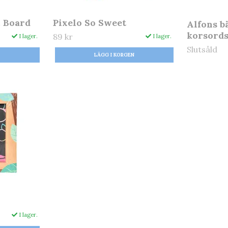
c Board
Pixelo So Sweet
Alfons bä
korsord
89 kr
I lager.
I lager.
Slutsåld
I lager.