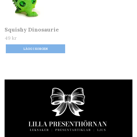
Squishy Dinosaurie
49 kr