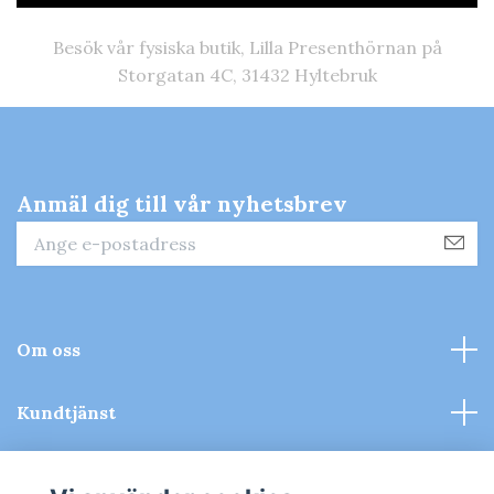
Besök vår fysiska butik, Lilla Presenthörnan på
Storgatan 4C, 31432 Hyltebruk
Anmäl dig till vår nyhetsbrev
Om oss
Kundtjänst
Kontakt & Köpvillkor