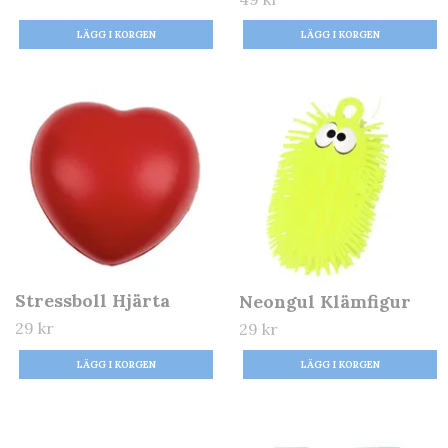
Stressboll Hjärta
Neongul Klämfigur
29 kr
29 kr