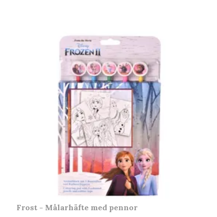
Frost - Målarhäfte med pennor
S