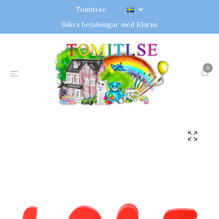
Tomiti.se
Säkra betalningar med Klarna
0