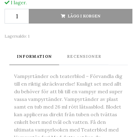
I lager.
LÄGG I KORGEN
Lagersaldo:
1
INFORMATION
RECENSIONER
Vampyrtänder och teaterblod – Förvandla dig
till en riktig skräckvarelse! Kusligt set med allt
du behöver för att bli till en vampyr med super
vassa vampyrtänder. Vampyrtänder av plast
samt en tub med 26 ml rött låtsasblod. Blodet
kan appliceras direkt från tuben och tvättas
enkelt bort med tvål och vatten. Få den
ultimata vampyrlooken med Teaterblod med