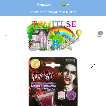
Tomiti.se
Säkra betalningar med Klarna
0