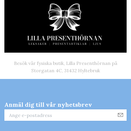
Besök vår fysiska butik, Lilla Presenthörnan på
Storgatan 4C, 31432 Hyltebruk
Anmäl dig till vår nyhetsbrev