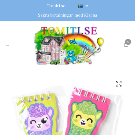
Tomiti.se
Säkra betalningar med Klarna
0