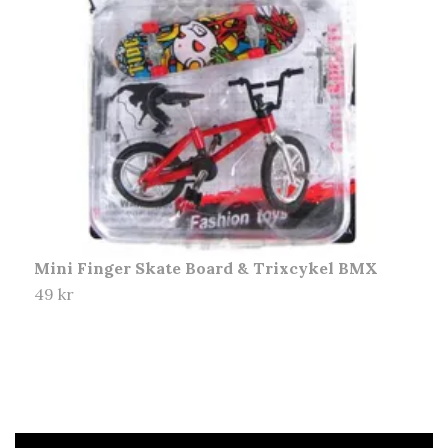
Mini Finger Skate Board & Trixcykel BMX
S
49 kr
1