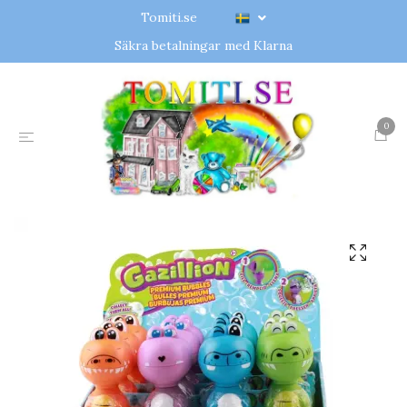
Tomiti.se
Säkra betalningar med Klarna
0