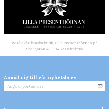
Besök vår fysiska butik, Lilla Presenthörnan på
Storgatan 4C, 31432 Hyltebruk
Anmäl dig till vår nyhetsbrev