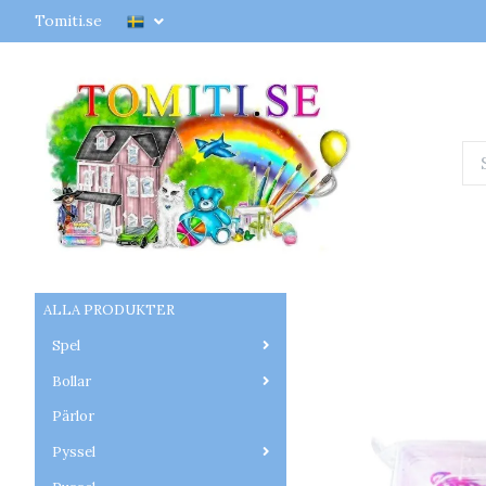
Tomiti.se
ALLA PRODUKTER
Spel
Bollar
Pärlor
Pyssel