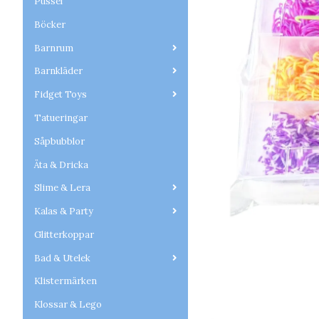
Pussel
Böcker
Barnrum
Barnkläder
Fidget Toys
Tatueringar
Såpbubblor
Äta & Dricka
Slime & Lera
Kalas & Party
Glitterkoppar
Bad & Utelek
Klistermärken
Klossar & Lego