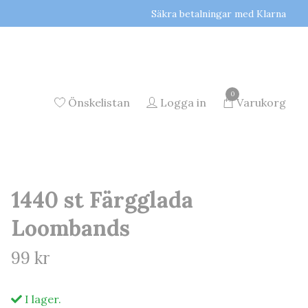
Säkra betalningar med Klarna
0
Önskelistan
Logga in
Varukorg
1440 st Färgglada
Loombands
99 kr
I lager.