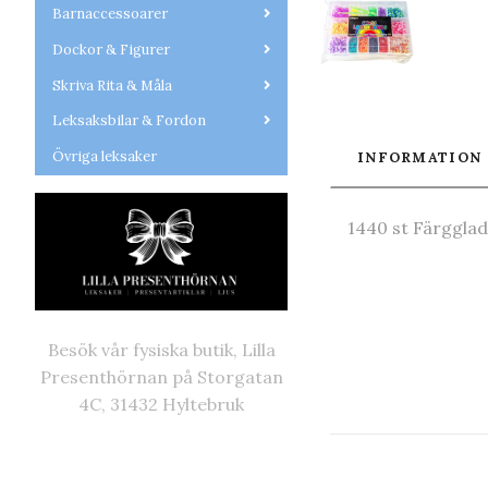
Barnaccessoarer
Dockor & Figurer
Skriva Rita & Måla
Leksaksbilar & Fordon
Övriga leksaker
INFORMATION
1440 st Färggla
Besök vår fysiska butik, Lilla
Presenthörnan på Storgatan
4C, 31432 Hyltebruk