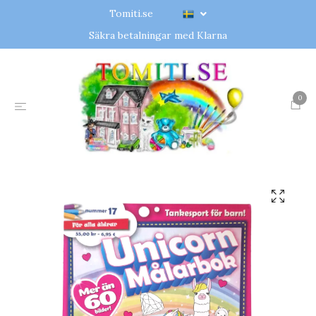
Tomiti.se
Säkra betalningar med Klarna
0