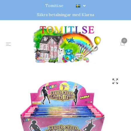
Tomiti.se
Säkra betalningar med Klarna
0