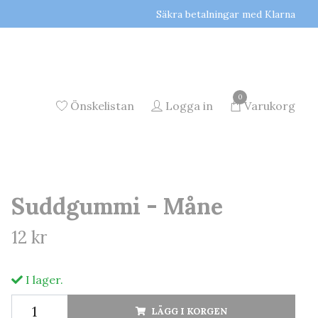
Säkra betalningar med Klarna
0
Önskelistan
Logga in
Varukorg
Suddgummi - Måne
12 kr
I lager.
LÄGG I KORGEN