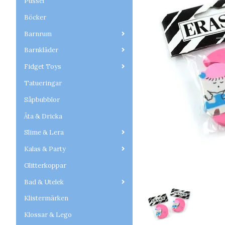
Pussel
Böcker
Barnrum
Barnkläder
Fidget Toys
Tatueringar
Såpbubblor
Äta & Dricka
Slime & Lera
Kalas & Party
Glitterkoppar
Bad & Utelek
Klistermärken
Klossar & Lego