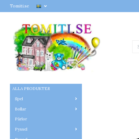
Tomiti.se
ALLA PRODUKTER
Spel
Bollar
Pärlor
Pyssel