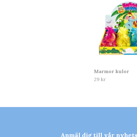
Marmor kulor
29 kr
Anmäl dig till vår nyhet