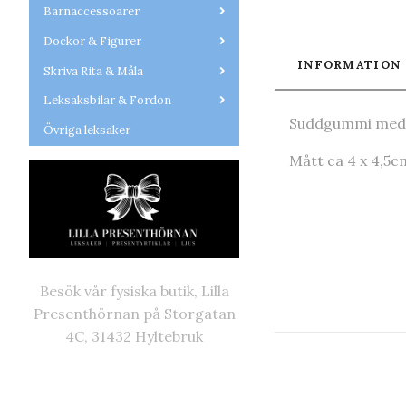
Barnaccessoarer
Dockor & Figurer
INFORMATION
Skriva Rita & Måla
Leksaksbilar & Fordon
Suddgummi med e
Övriga leksaker
Mått ca 4 x 4,5c
Besök vår fysiska butik, Lilla
Presenthörnan på Storgatan
4C, 31432 Hyltebruk