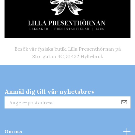
Besök vår fysiska butik, Lilla Presenthörnan på
Storgatan 4C, 31432 Hyltebruk
Anmäl dig till vår nyhetsbrev
Om oss