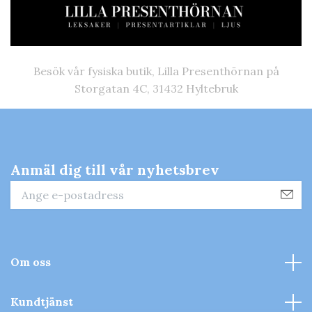
Besök vår fysiska butik, Lilla Presenthörnan på
Storgatan 4C, 31432 Hyltebruk
Anmäl dig till vår nyhetsbrev
Om oss
Kundtjänst