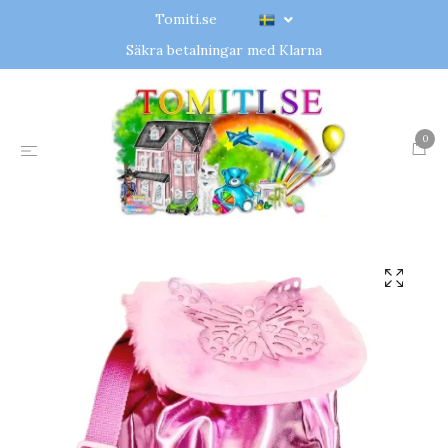
Tomiti.se
Säkra betalningar med Klarna
0