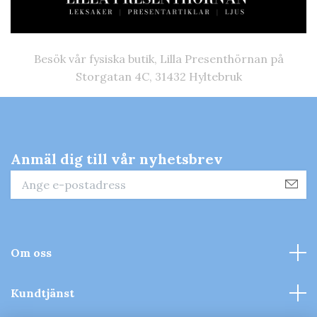
Besök vår fysiska butik, Lilla Presenthörnan på
Storgatan 4C, 31432 Hyltebruk
Anmäl dig till vår nyhetsbrev
Om oss
Kundtjänst