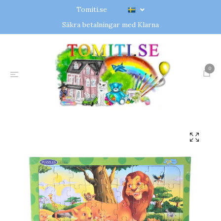
Tomiti.se
Säkra betalningar med Klarna
0