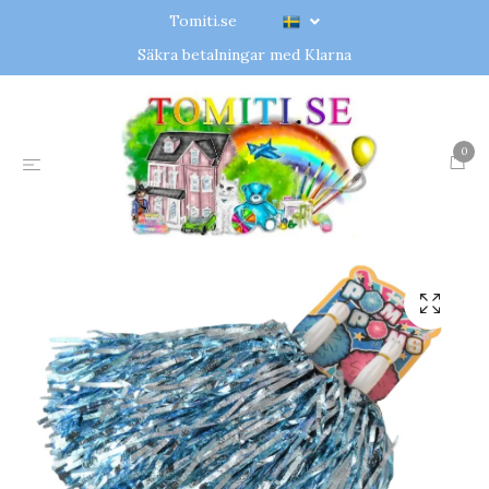
Tomiti.se
Säkra betalningar med Klarna
0