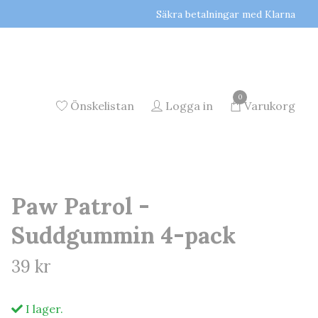
Säkra betalningar med Klarna
0
Önskelistan
Logga in
Varukorg
Paw Patrol -
Suddgummin 4-pack
39 kr
I lager.