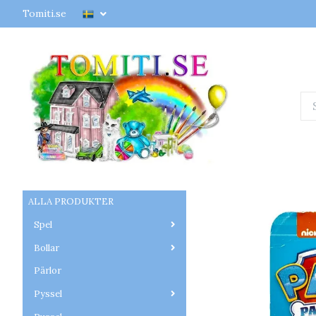
Tomiti.se
ALLA PRODUKTER
Spel
Bollar
Pärlor
Pyssel