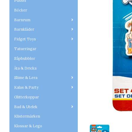
Pussel
Böcker
Barnrum
Barnkläder
Fidget Toys
Tatueringar
Såpbubblor
Äta & Dricka
Slime & Lera
Kalas & Party
Glitterkoppar
Bad & Utelek
Klistermärken
Klossar & Lego