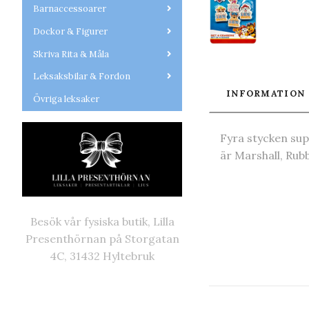
Barnaccessoarer
Dockor & Figurer
Skriva Rita & Måla
Leksaksbilar & Fordon
INFORMATION
Övriga leksaker
Fyra stycken su
är Marshall, Rubb
Besök vår fysiska butik, Lilla
Presenthörnan på Storgatan
4C, 31432 Hyltebruk