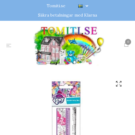
Tomiti.se
Säkra betalningar med Klarna
0