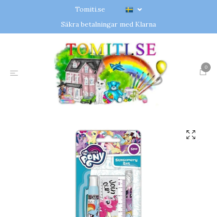
Tomiti.se
Säkra betalningar med Klarna
0