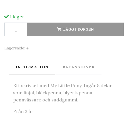
I lager.
LÄGG I KORGEN
Lagersaldo:
4
INFORMATION
RECENSIONER
Ett skrivset med My Little Pony. Ingår 5 delar
som linjal, bläckpenna, blyertspenna,
pennvässare och suddgummi.
Från 3 år