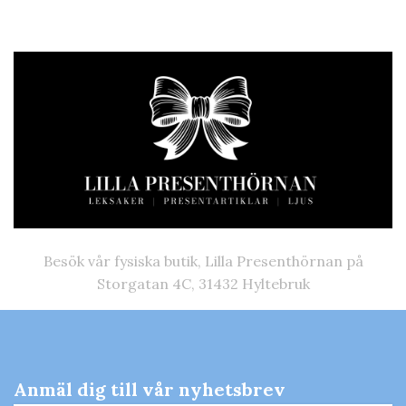
Besök vår fysiska butik, Lilla Presenthörnan på
Storgatan 4C, 31432 Hyltebruk
Anmäl dig till vår nyhetsbrev