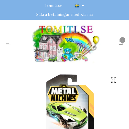
Tomiti.se
Säkra betalningar med Klarna
0