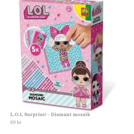
L.O.L Surprise! - Diamant mosaik
P
89 kr
1