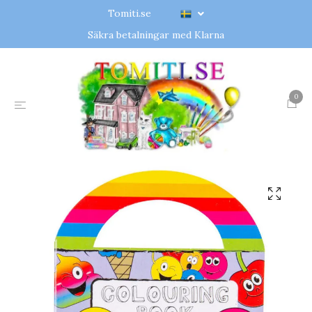
Tomiti.se
Säkra betalningar med Klarna
0