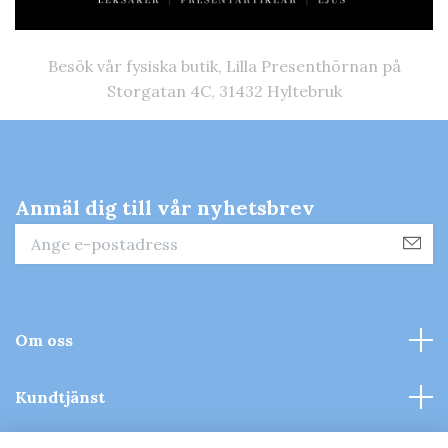
Besök vår fysiska butik, Lilla Presenthörnan på
Storgatan 4C, 31432 Hyltebruk
Anmäl dig till vår nyhetsbrev
Om oss
Kundtjänst