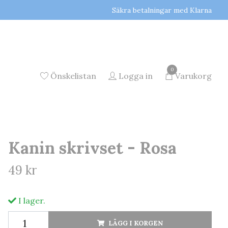
Säkra betalningar med Klarna
0
Önskelistan
Logga in
Varukorg
Kanin skrivset - Rosa
49 kr
I lager.
LÄGG I KORGEN