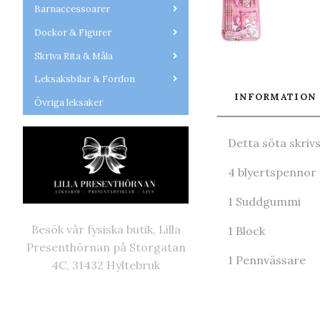
Barnaccessoarer
Dockor & Figurer
Skriva Rita & Måla
Leksaksbilar & Fordon
INFORMATION
Övriga leksaker
Detta söta skriv
4 blyertspennor
1 Suddgummi
Besök vår fysiska butik, Lilla
1 Block
Presenthörnan på Storgatan
1 Pennvässare
4C, 31432 Hyltebruk