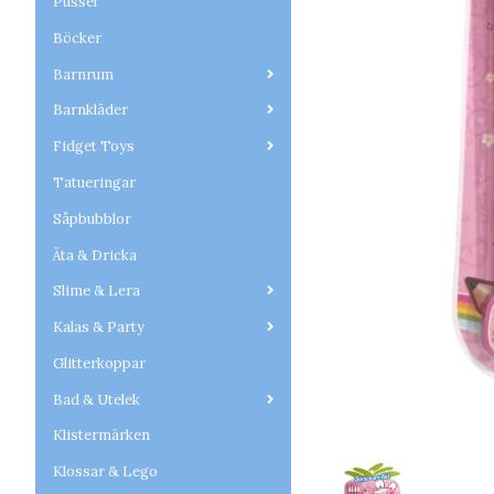
Pussel
Böcker
Barnrum
Barnkläder
Fidget Toys
Tatueringar
Såpbubblor
Äta & Dricka
Slime & Lera
Kalas & Party
Glitterkoppar
Bad & Utelek
Klistermärken
Klossar & Lego