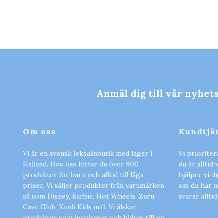
Anmäl dig till vår nyhet
Om oss
Kundtjä
Vi är en svensk leksaksbutik med lager i
Vi prioriter
Halland. Hos oss hittar du över 800
du är alltid
produkter för barn och alltid till låga
hjälper vi d
priser. Vi säljer produkter från varumärken
om du har nå
så som Disney, Barbie, Hot Wheels, Zuru,
svarar alltid
Cave Glub, Kindi Kids m.fl. Vi älskar
produkter som inspirerar och bidrar till en