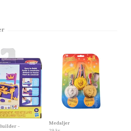
Medaljer
uilder -
29 kr