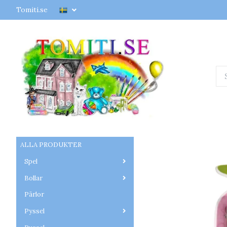
Tomiti.se
ALLA PRODUKTER
Spel
Bollar
Pärlor
Pyssel