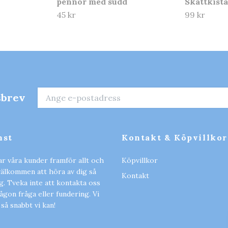
pennor med sudd
Skattkista
45 kr
99 kr
sbrev
nst
Kontakt & Köpvillkor
ar våra kunder framför allt och
Köpvillkor
 välkommen att höra av dig så
Kontakt
ig. Tveka inte att kontakta oss
gon fråga eller fundering. Vi
 så snabbt vi kan!