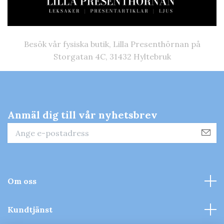
Besök vår fysiska butik, Lilla Presenthörnan på
Storgatan 4C, 31432 Hyltebruk
Anmäl dig till vår nyhetsbrev
Om oss
Kundtjänst