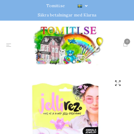
Tomiti.se
Säkra betalningar med Klarna
0