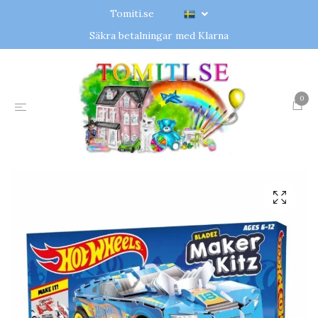
Tomiti.se
Säkra betalningar med Klarna
0