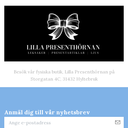
Besök vår fysiska butik, Lilla Presenthörnan på
Storgatan 4C, 31432 Hyltebruk
Anmäl dig till vår nyhetsbrev