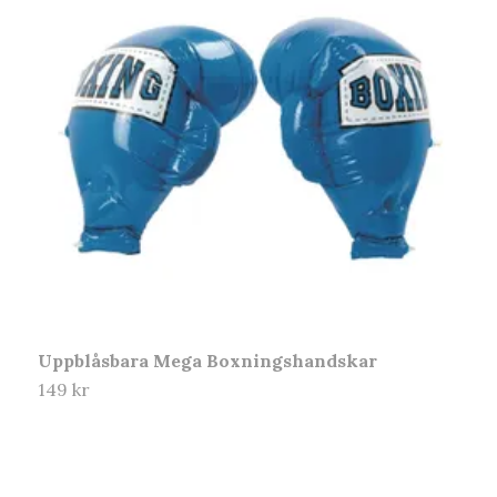
P
5
Uppblåsbara Mega Boxningshandskar
149 kr