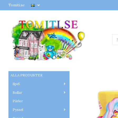
Tomiti.se
ALLA PRODUKTER
Spel
Bollar
Pärlor
Pyssel