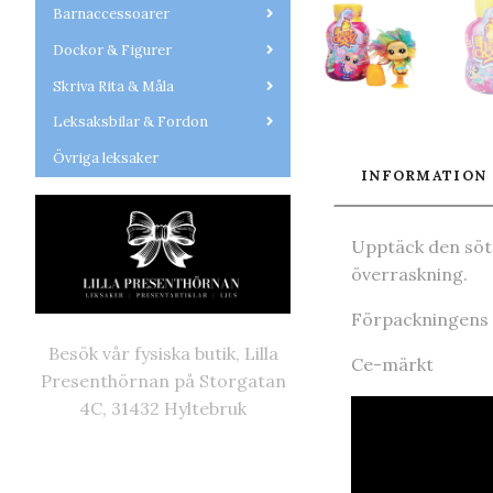
Barnaccessoarer
Dockor & Figurer
Skriva Rita & Måla
Leksaksbilar & Fordon
Övriga leksaker
INFORMATION
Upptäck den söta
överraskning.
Förpackningens m
Besök vår fysiska butik, Lilla
Ce-märkt
Presenthörnan på Storgatan
4C, 31432 Hyltebruk