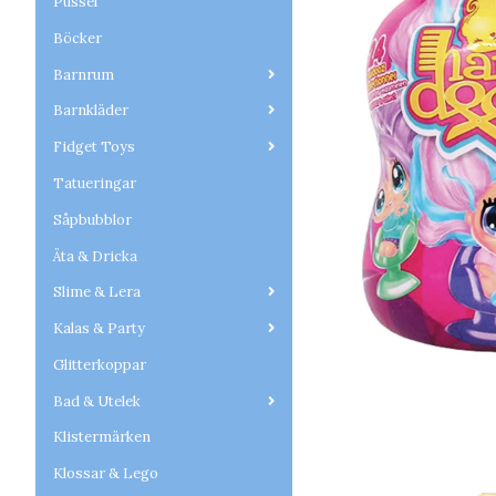
Pussel
Böcker
Barnrum
Barnkläder
Fidget Toys
Tatueringar
Såpbubblor
Äta & Dricka
Slime & Lera
Kalas & Party
Glitterkoppar
Bad & Utelek
Klistermärken
Klossar & Lego