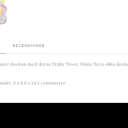
RECENSIONER
ste dockan med deras Stylin 'Dooz. Finns flera olika dockor
ått: 6 x 8.6 x 14.5 centimeter