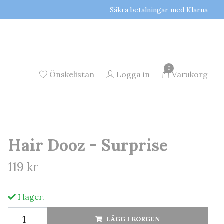
Säkra betalningar med Klarna
0
Önskelistan
Logga in
Varukorg
Hair Dooz - Surprise
119 kr
I lager.
LÄGG I KORGEN