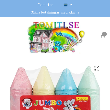
Tomiti.se
Säkra betalningar med Klarna
0