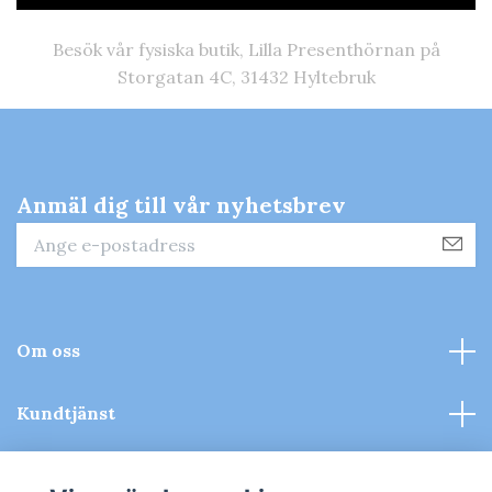
Besök vår fysiska butik, Lilla Presenthörnan på
Storgatan 4C, 31432 Hyltebruk
Anmäl dig till vår nyhetsbrev
Om oss
Kundtjänst
Kontakt & Köpvillkor