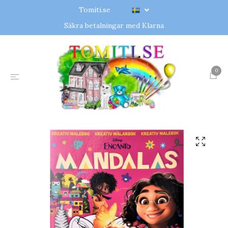
Tomiti.se
Säkra betalningar med Klarna
0