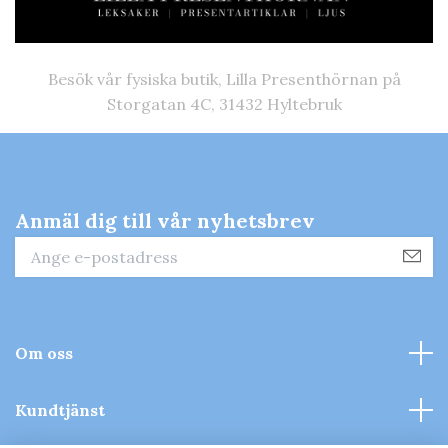
Besök vår fysiska butik, Lilla Presenthörnan på
Storgatan 4C, 31432 Hyltebruk
Anmäl dig till vår nyhetsbrev
Om oss
Kundtjänst