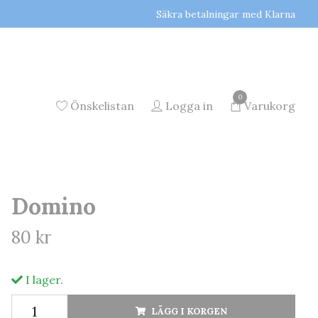
Säkra betalningar med Klarna
0
Önskelistan
Logga in
Varukorg
Domino
80 kr
I lager.
LÄGG I KORGEN