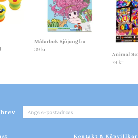
Målarbok Sjöjungfru
l
39 kr
Animal Sc
79 kr
sbrev
nst
Kontakt & Köpvillkor