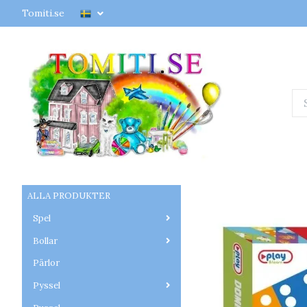
Tomiti.se
ALLA PRODUKTER
Spel
Bollar
Pärlor
Pyssel