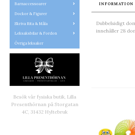
INFORMATION
Barnaccessoarer
Dockor & Figurer
Dubbelsidigt dom
Skriva Rita & Måla
innehåller 28 do
Leksaksbilar & Fordon
Övriga leksaker
Besök vår fysiska butik, Lilla
Presenthörnan på Storgatan
4C, 31432 Hyltebruk