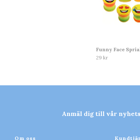
Funny Face Spria
29 kr
Anmäl dig till vår nyhet
Om oss
Kundtjä