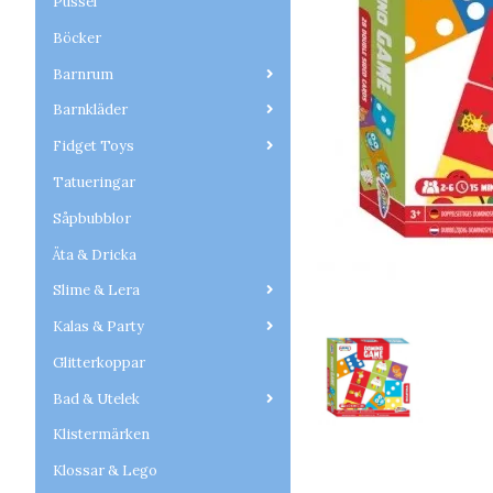
Pussel
Böcker
Barnrum
Barnkläder
Fidget Toys
Tatueringar
Såpbubblor
Äta & Dricka
Slime & Lera
Kalas & Party
Glitterkoppar
Bad & Utelek
Klistermärken
Klossar & Lego