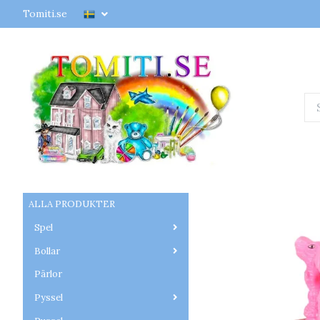
Tomiti.se
ALLA PRODUKTER
Spel
Bollar
Pärlor
Pyssel