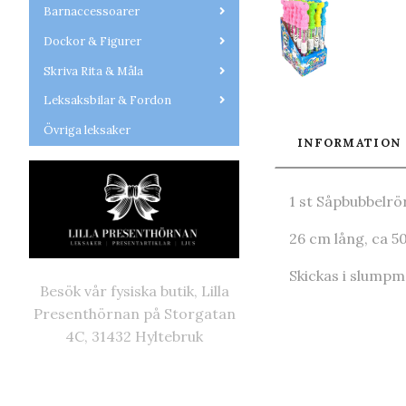
Barnaccessoarer
Dockor & Figurer
Skriva Rita & Måla
Leksaksbilar & Fordon
Övriga leksaker
INFORMATION
1 st Såpbubbelrö
26 cm lång, ca 5
Skickas i slumpm
Besök vår fysiska butik, Lilla
Presenthörnan på Storgatan
4C, 31432 Hyltebruk