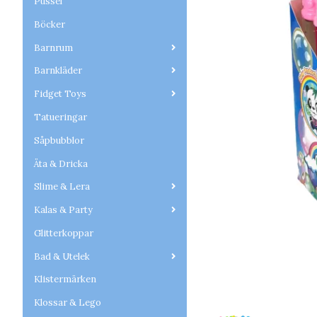
Pussel
Böcker
Barnrum
Barnkläder
Fidget Toys
Tatueringar
Såpbubblor
Äta & Dricka
Slime & Lera
Kalas & Party
Glitterkoppar
Bad & Utelek
Klistermärken
Klossar & Lego