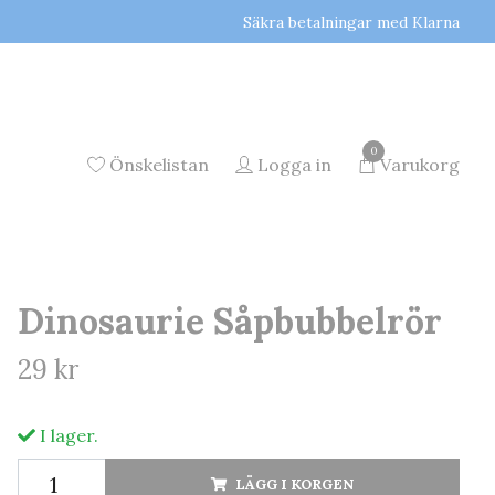
Säkra betalningar med Klarna
0
Önskelistan
Logga in
Varukorg
Dinosaurie Såpbubbelrör
29 kr
I lager.
LÄGG I KORGEN