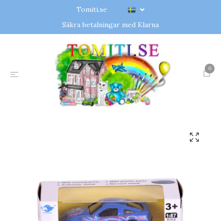
Tomiti.se
Säkra betalningar med Klarna
0