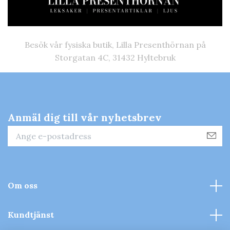
Besök vår fysiska butik, Lilla Presenthörnan på
Storgatan 4C, 31432 Hyltebruk
Anmäl dig till vår nyhetsbrev
Om oss
Kundtjänst