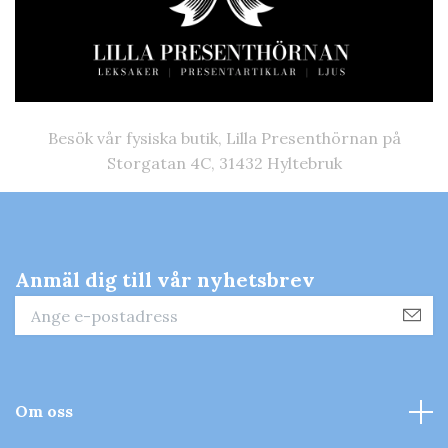
Besök vår fysiska butik, Lilla Presenthörnan på
Storgatan 4C, 31432 Hyltebruk
Anmäl dig till vår nyhetsbrev
Om oss