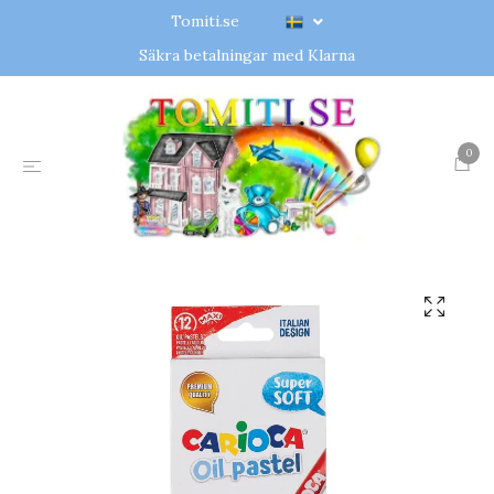
Tomiti.se
Säkra betalningar med Klarna
0