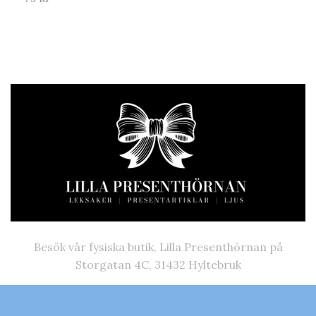
Besök vår fysiska butik, Lilla Presenthörnan på
Storgatan 4C, 31432 Hyltebruk