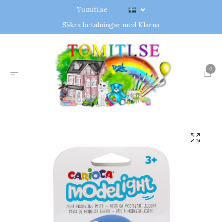
Tomiti.se
Säkra betalningar med Klarna
0