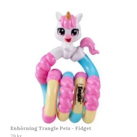
Enhörning Trangle Pets - Fidget
G
79 kr
5