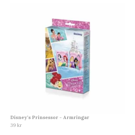
Disney's Prinsessor - Armringar
P
39 kr
5