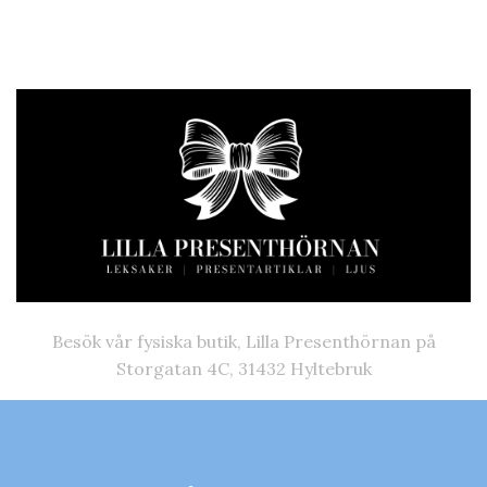
Besök vår fysiska butik, Lilla Presenthörnan på
Storgatan 4C, 31432 Hyltebruk