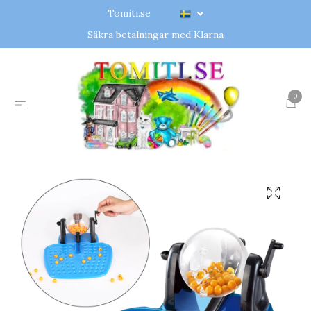
Tomiti.se
Säkra betalningar med Klarna
0