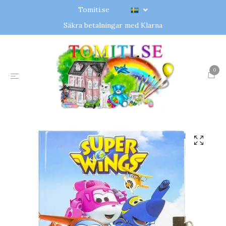
Tomiti.se
Säkra betalningar med Klarna
0