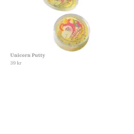
Unicorn Putty
39 kr
K
4