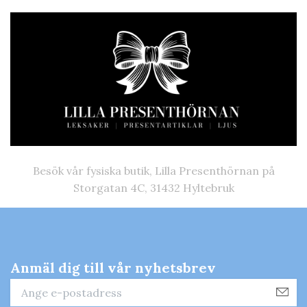
Besök vår fysiska butik, Lilla Presenthörnan på
Storgatan 4C, 31432 Hyltebruk
Anmäl dig till vår nyhetsbrev