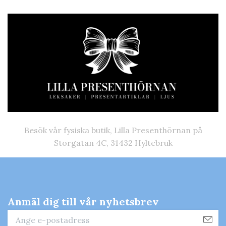
Besök vår fysiska butik, Lilla Presenthörnan på
Storgatan 4C, 31432 Hyltebruk
Anmäl dig till vår nyhetsbrev