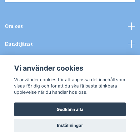
Om oss
Kundtjänst
Kontakt & Köpvillkor
Vi använder cookies
Sociala medier
Vi använder cookies för att anpassa det innehåll som
visas för dig och för att du ska få bästa tänkbara
upplevelse när du handlar hos oss.
Godkänn alla
© 2026 Tomiti - Leksaker
Inställningar