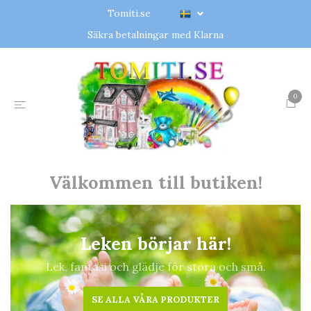
Tomiti.se
Säkra betalningar med Klarna
0
Välkommen till butiken!
Leken börjar här!
Lek, fantasi och glädje för stora och små.
SE ALLA VÅRA PRODUKTER