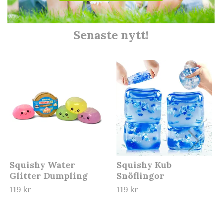
Senaste nytt!
Squishy Water
Squishy Kub
Glitter Dumpling
Snöflingor
119 kr
119 kr