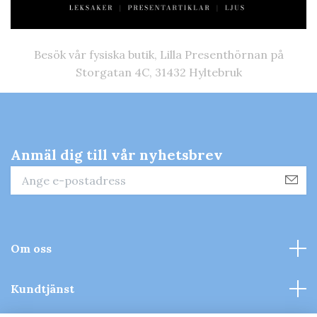
Besök vår fysiska butik, Lilla Presenthörnan på
Storgatan 4C, 31432 Hyltebruk
Anmäl dig till vår nyhetsbrev
Om oss
Kundtjänst