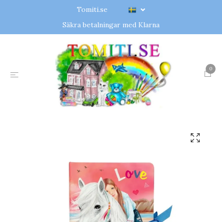
Tomiti.se
Säkra betalningar med Klarna
0