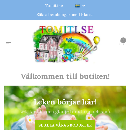
Tomiti.se
Säkra betalningar med Klarna
0
Välkommen till butiken!
Leken börjar här!
Lek, fantasi och glädje för stora och små.
SE ALLA VÅRA PRODUKTER