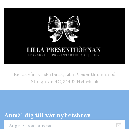
Besök vår fysiska butik, Lilla Presenthörnan på
Storgatan 4C, 31432 Hyltebruk
Anmäl dig till vår nyhetsbrev