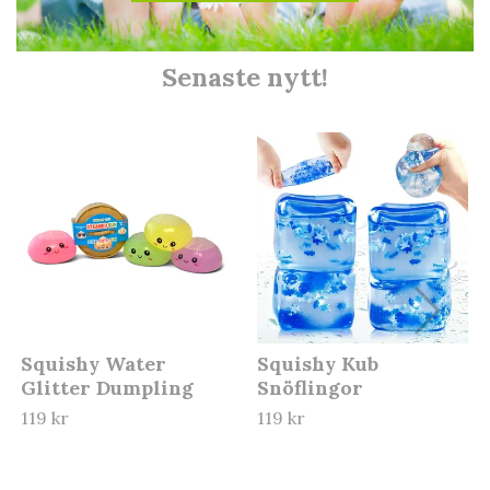
Senaste nytt!
Squishy Water
Squishy Kub
Glitter Dumpling
Snöflingor
119 kr
119 kr