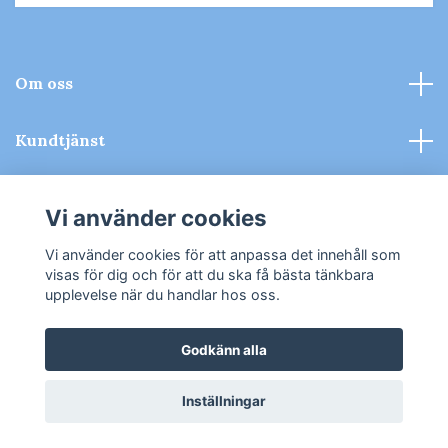
Om oss
Kundtjänst
Kontakt & Köpvillkor
Vi använder cookies
Sociala medier
Vi använder cookies för att anpassa det innehåll som
visas för dig och för att du ska få bästa tänkbara
upplevelse när du handlar hos oss.
Godkänn alla
© 2026 Tomiti - Leksaker
Inställningar